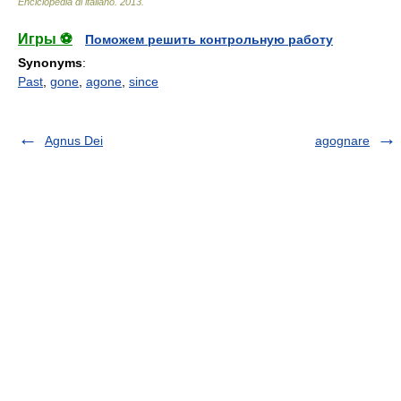
Enciclopedia di italiano
.
2013
.
Игры ⚽
Поможем решить контрольную работу
Synonyms
:
Past
,
gone
,
agone
,
since
Agnus Dei
agognare