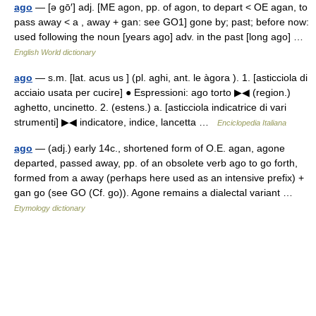
ago
— [ə gō′] adj. [ME agon, pp. of agon, to depart < OE agan, to
pass away < a , away + gan: see GO1] gone by; past; before now:
used following the noun [years ago] adv. in the past [long ago] …
English World dictionary
ago
— s.m. [lat. acus us ] (pl. aghi, ant. le àgora ). 1. [asticciola di
acciaio usata per cucire] ● Espressioni: ago torto ▶◀ (region.)
aghetto, uncinetto. 2. (estens.) a. [asticciola indicatrice di vari
strumenti] ▶◀ indicatore, indice, lancetta …
Enciclopedia Italiana
ago
— (adj.) early 14c., shortened form of O.E. agan, agone
departed, passed away, pp. of an obsolete verb ago to go forth,
formed from a away (perhaps here used as an intensive prefix) +
gan go (see GO (Cf. go)). Agone remains a dialectal variant …
Etymology dictionary