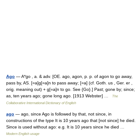
Ago
— A*go , a. & adv. [OE. ago, agon, p. p. of agon to go away,
pass by, AS. [=a]g[=a]n to pass away; [=a] (cf. Goth. us , Ger. er ,
orig. meaning out) + g[=a]n to go. See {Go}.] Past; gone by; since;
as, ten years ago; gone long ago. [1913 Webster] …
The
Collaborative International Dictionary of English
ago
— ago, since Ago is followed by that, not since, in
constructions of the type It is 10 years ago that [not since] he died.
Since is used without ago: e.g. It is 10 years since he died …
Modern English usage