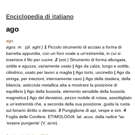
Enciclopedia di italiano
ago
ago
ago
s. m. (
pl.
aghi )
1
Piccolo strumento di acciaio a forma di
barretta appuntita, con un foro ovale a un'estremità, in cui si
inserisce il filo per cucire.
2
(
est.
) Strumento di forma allungata,
sottile e aguzza, variamente usato
|
Ago da calza, lungo e sottile,
cilindrico, usato per lavori a maglia
|
Ago torto, uncinetto
|
Ago da
siringa, per iniezioni, internamente cavo
|
Ago della stadera, della
bilancia, asticciola metallica atta a mostrare la posizione di
equilibrio
|
Ago della bussola, elemento sensibile della bussola
magnetica
|
Ago del deviatoio, pezzo mobile di rotaia, assottigliato
a un'estremità che, a seconda della sua posizione, guida la ruota
sul binario diritto o deviato.
3
Pungiglione di api, vespe e sim.
4
Foglia delle Conifere. ETIMOLOGIA: lat.
acus
, dalla radice *
ac
‘essere pungente’ (V.
acre
).