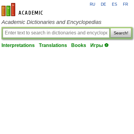
RU
DE
ES
FR
en-academic.com
Academic Dictionaries and Encyclopedias
Search!
Interpretations
Translations
Books
Игры ⚽