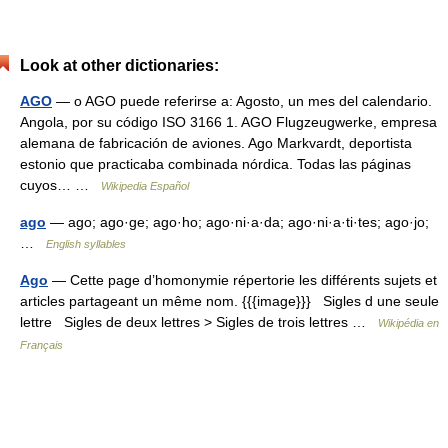
Look at other dictionaries:
AGO
— o AGO puede referirse a: Agosto, un mes del calendario.
Angola, por su código ISO 3166 1. AGO Flugzeugwerke, empresa
alemana de fabricación de aviones. Ago Markvardt, deportista
estonio que practicaba combinada nórdica. Todas las páginas
cuyos… …
Wikipedia Español
ago
— ago; ago·ge; ago·ho; ago·ni·a·da; ago·ni·a·ti·tes; ago·jo;
…
English syllables
Ago
— Cette page d’homonymie répertorie les différents sujets et
articles partageant un même nom. {{{image}}} Sigles d une seule
lettre Sigles de deux lettres > Sigles de trois lettres …
Wikipédia en
Français