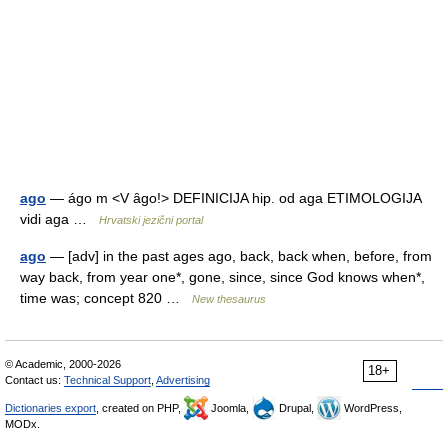
ago
— ágo m <V ȃgo!> DEFINICIJA hip. od aga ETIMOLOGIJA
vidi aga …
Hrvatski jezični portal
ago
— [adv] in the past ages ago, back, back when, before, from
way back, from year one*, gone, since, since God knows when*,
time was; concept 820 …
New thesaurus
© Academic, 2000-2026
18+
Contact us:
Technical Support
,
Advertising
Dictionaries export
, created on PHP,
Joomla,
Drupal,
WordPress,
MODx.